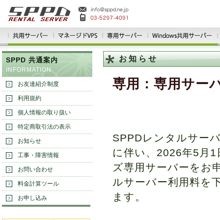
お知らせ
SPPD 共通案内
INFORMATION
専用：専用サー
お友達紹介制度
利用規約
個人情報の取り扱い
特定商取引法の表示
SPPDレンタルサー
お知らせ
に伴い、2026年5
工事・障害情報
ズ専用サーバーをお
お問い合わせ
ルサーバー利用料を
料金計算ツール
ます。
お申し込み