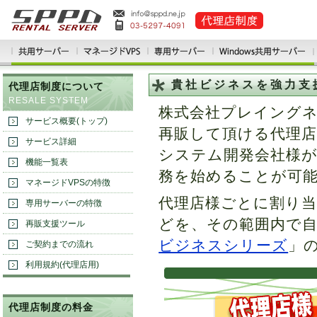
貴社ビジネスを強力支援
代理店制度について
RESALE SYSTEM
株式会社プレイングネ
サービス概要(トップ)
再販して頂ける代理
サービス詳細
システム開発会社様
機能一覧表
務を始めることが可
マネージドVPSの特徴
代理店様ごとに割り
専用サーバーの特徴
どを、その範囲内で
再販支援ツール
ビジネスシリーズ
」
ご契約までの流れ
利用規約(代理店用)
代理店制度の料金