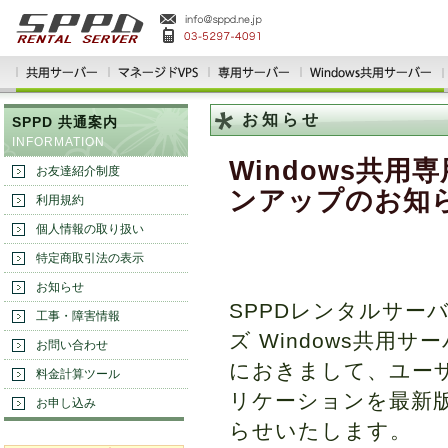
お知らせ
SPPD 共通案内
INFORMATION
Windows共用
お友達紹介制度
ンアップのお知
利用規約
個人情報の取り扱い
特定商取引法の表示
お知らせ
SPPDレンタルサー
工事・障害情報
ズ Windows共用サ
お問い合わせ
におきまして、ユーザ
料金計算ツール
リケーションを最新
お申し込み
らせいたします。