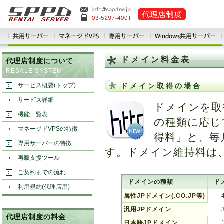
ドメイン料金表
代理店制度について
RESALE SYSTEM
サービス概要(トップ)
ドメイン取得の場合
サービス詳細
ドメインを取
機能一覧表
の種類に応じ
マネージドVPSの特徴
得料」と、毎
専用サーバーの特徴
す。ドメイン維持料は
再販支援ツール
ご契約までの流れ
ドメインの種類
ド
利用規約(代理店用)
属性JPドメイン(.CO.JP等)
汎用JPドメイン
代理店制度の料金
日本語JPドメイン