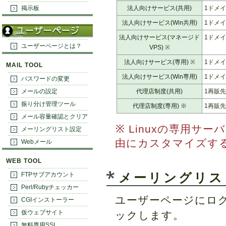
掲示板
法人向けサービス(共用)
1ドメイ
法人向けサービス(Win共用)
1ドメイ
法人向けサービス(マネージド
1ドメイ
ユーザーページとは？
VPS) ※
法人向けサービス(専用) ※
1ドメイ
MAIL TOOL
法人向けサービス(Win専用)
1ドメイ
パスワードの変更
メールの設定
代理店制度(共用)
1再販先
振り分け管理ツール
代理店制度(専用) ※
1再販先
メール容量確認とクリア
※ Linuxの専用サ
メーリングリスト設定
由にカスタマイズす
Webメール
WEB TOOL
FTPサブアカウント
メーリングリス
Perl/Rubyチェッカー
ユーザーページにロ
CGIインストーラー
仮ウェブサイト
ックします。
無料専用SSL