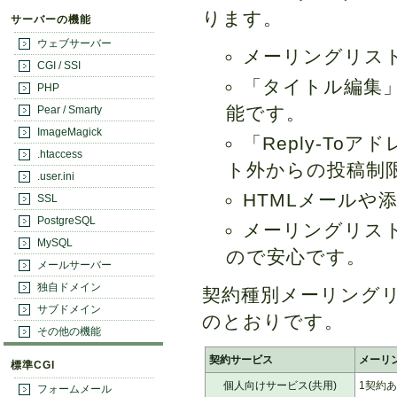
ります。
サーバーの機能
ウェブサーバー
メーリングリス
CGI / SSI
「タイトル編集
PHP
能です。
Pear / Smarty
ImageMagick
「Reply-T
.htaccess
ト外からの投稿制
.user.ini
HTMLメールや
SSL
PostgreSQL
メーリングリス
MySQL
ので安心です。
メールサーバー
独自ドメイン
契約種別メーリング
サブドメイン
のとおりです。
その他の機能
契約サービス
メーリ
標準CGI
個人向けサービス(共用)
1契約あ
フォームメール